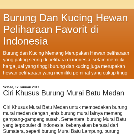
Burung Dan Kucing Hewan
Peliharaan Favorit di
Indonesia
Burung dan Kucing Memang Merupakan Hewan peliharaan
yang paling sering di pelihara di inonesia, selain memiliki
harga jual yang tinggi burung dan kucing juga merupakan
hewan peliharaan yang memiliki peminat yang cukup tinggi
Selasa, 17 Januari 2017
Ciri Khusus Burung Murai Batu Medan
Ciri Khusus Murai Batu Medan untuk membedakan burung
murai medan dengan jenis burung murai lainya memang
gampang-gampang susah. Sementara, burung Murai Batu
yang terpopuler di Indonesia, kebanyakan berasal dari
Sumatera, seperti burung Murai Batu Lampung, burung